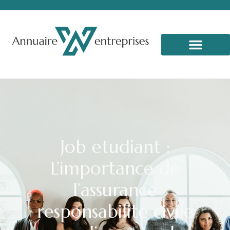
Job etudiant :
L’importance de
l’assurance
responsabilite civile