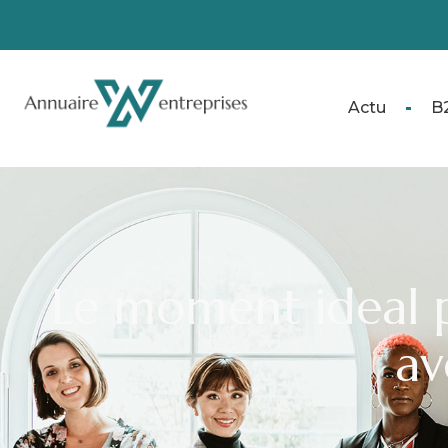
Actu
B
Le moment ideal 
av