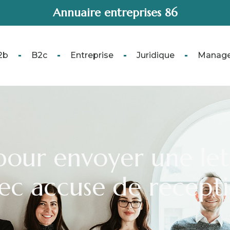
Annuaire entreprises 86
2b
B2c
Entreprise
Juridique
Manag
pour envoyer une l
ec accuse de recept