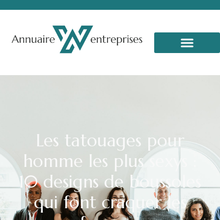
Les tatouages pour
homme les plus sexys :
10 designs de boussoles
qui font craquer les